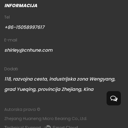
INFORMACIJA
Tel
+86-15058997617
E-mail
shirley@cnhune.com
Dodati
118, razvojna cesta, industrijska zona Wengyang,
grad Yueqing, provincija Zhejiang, Kina
Autorska prava ©
Zhejiang Huaneng Micro Bearing Co., Ltd.