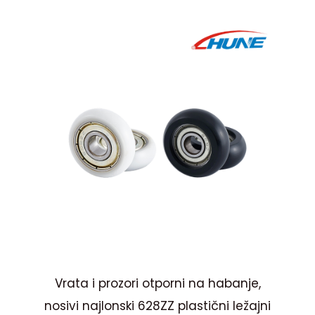
Z
Vrata i prozori otporni na habanje,
St
ljak
nosivi najlonski 628ZZ plastični ležajni