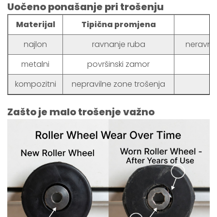
Uočeno ponašanje pri trošenju
Materijal
Tipična promjena
najlon
ravnanje ruba
neravno
metalni
površinski zamor
kompozitni
nepravilne zone trošenja
v
Zašto je malo trošenje važno