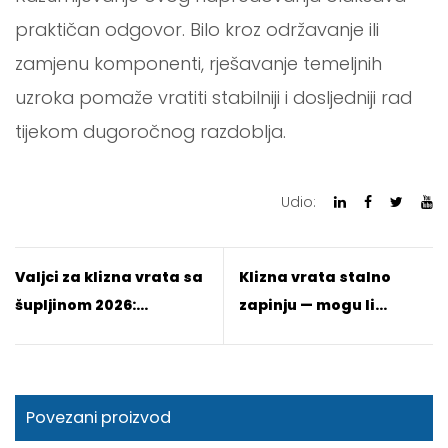
praktičan odgovor. Bilo kroz održavanje ili
zamjenu komponenti, rješavanje temeljnih
uzroka pomaže vratiti stabilniji i dosljedniji rad
tijekom dugoročnog razdoblja.
Udio:
Valjci za klizna vrata sa
Klizna vrata stalno
šupljinom 2026:
zapinju — mogu li
objašnjenje
kotačići biti problem
performansi za
unutarnje naspram
Povezani proizvod
vanjskih