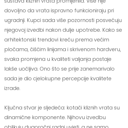
sustava kliznih vrata promijenila. Više nije
dovoljno da vrata ispravno funkcioniraju pri
ugradnji. Kupci sada više pozornosti posvećuju
njegovoj izvedbi nakon dulje upotrebe. Kako se
arhitektonski trendovi kreću prema većim
pločama, čišćim linijama i skrivenom hardveru,
svaka promjena u kvaliteti valjanja postaje
lakše uočljiva. Ono što se prije zanemarivalo
sada je dio cjelokupne percepcije kvalitete
izrade.
Ključna stvar je sljedeća: kotači kliznih vrata su
dinamične komponente. Njihovu izvedbu
oblikuju dugoročni radni uvjeti, a ne samo