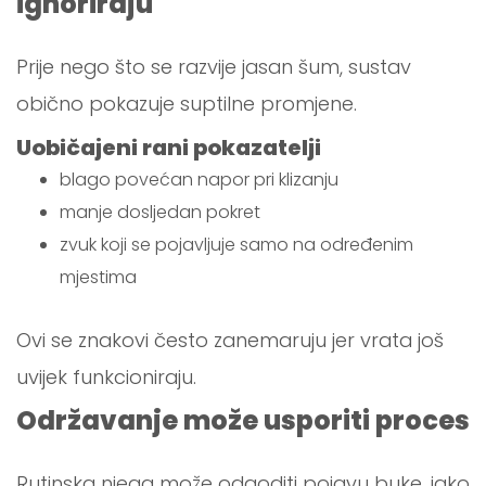
ignoriraju
Prije nego što se razvije jasan šum, sustav
obično pokazuje suptilne promjene.
Uobičajeni rani pokazatelji
blago povećan napor pri klizanju
manje dosljedan pokret
zvuk koji se pojavljuje samo na određenim
mjestima
Ovi se znakovi često zanemaruju jer vrata još
uvijek funkcioniraju.
Održavanje može usporiti proces
Rutinska njega može odgoditi pojavu buke, iako