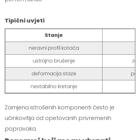
Tipični uvjeti
Stanje
P
neravni profil kotača
ustrajno brušenje
zam
deformacija staze
popr
nestabilno kretanje
pr
Zamjena istrošenih komponenti često je
učinkovitija od opetovanih privremenih
popravaka.