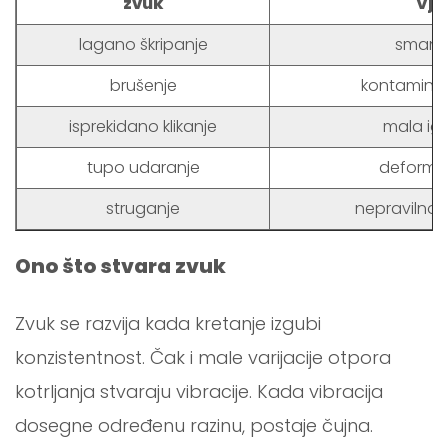
zvuk
Vje
lagano škripanje
smanj
brušenje
kontaminaci
isprekidano klikanje
mala ig
tupo udaranje
deformac
struganje
nepravilnost
Ono što stvara zvuk
Zvuk se razvija kada kretanje izgubi
konzistentnost. Čak i male varijacije otpora
kotrljanja stvaraju vibracije. Kada vibracija
dosegne određenu razinu, postaje čujna.