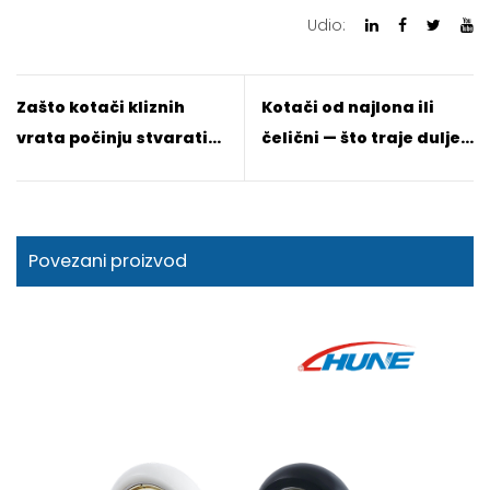
Udio:
Zašto kotači kliznih
Kotači od najlona ili
vrata počinju stvarati
čelični — što traje dulje
buku nakon nekoliko
u svakodnevnoj
godina
upotrebi
Povezani proizvod