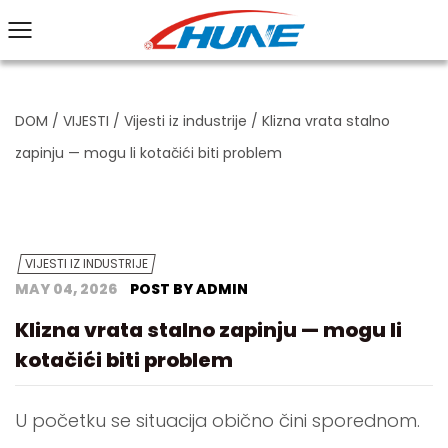
DOM
/
VIJESTI
/
Vijesti iz industrije
/
Klizna vrata stalno
zapinju — mogu li kotačići biti problem
VIJESTI IZ INDUSTRIJE
MAY 04, 2026
POST BY ADMIN
Klizna vrata stalno zapinju — mogu li
kotačići biti problem
U početku se situacija obično čini sporednom.