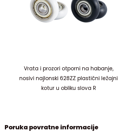
Z
Vrata i prozori otporni na habanje,
St
ljak
nosivi najlonski 628ZZ plastični ležajni
kotur u obliku slova R
Poruka povratne informacije