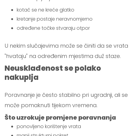
kotač se ne kreće glatko
kretanje postaje neravnomjerno
određene točke stvaraju otpor
U nekim slučajevima može se činiti da se vrata
"hvataju" na određenim mjestima duž staze.
Neusklađenost se polako
nakuplja
Poravnanje je često stabilno pri ugradnji, ali se
može pomaknuti tijekom vremena.
Što uzrokuje promjene poravnanja
ponovljeno korištenje vrata
manji strukturni pokret