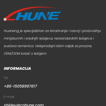
Huaneng je specijaliziran za istraživanje i razvoj i proizvodnju
minijaturnih i srednjih ležajeva, nestandardnih ležajeva i
sustava remenica.
Veleprodajni klizni valjak za prozore
,
OEM/ODM kotač s ležajem
.
INFORMACIJA
Tel
+86-15058997617
E-mail
shirley@cnhune.com