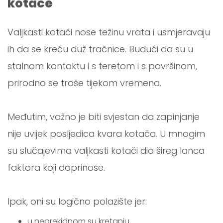
kotače
Valjkasti kotači nose težinu vrata i usmjeravaju
ih da se kreću duž tračnice. Budući da su u
stalnom kontaktu i s teretom i s površinom,
prirodno se troše tijekom vremena.
Međutim, važno je biti svjestan da zapinjanje
nije uvijek posljedica kvara kotača. U mnogim
su slučajevima valjkasti kotači dio šireg lanca
faktora koji doprinose.
Ipak, oni su logično polazište jer:
u neprekidnom su kretanju