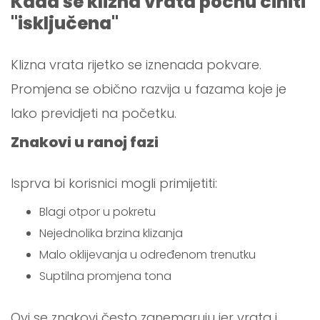
Kada se klizna vrata počnu činiti
"isključena"
Klizna vrata rijetko se iznenada pokvare.
Promjena se obično razvija u fazama koje je
lako previdjeti na početku.
Znakovi u ranoj fazi
Isprva bi korisnici mogli primijetiti:
Blagi otpor u pokretu
Nejednolika brzina klizanja
Malo oklijevanja u određenom trenutku
Suptilna promjena tona
Ovi se znakovi često zanemaruju jer vrata i