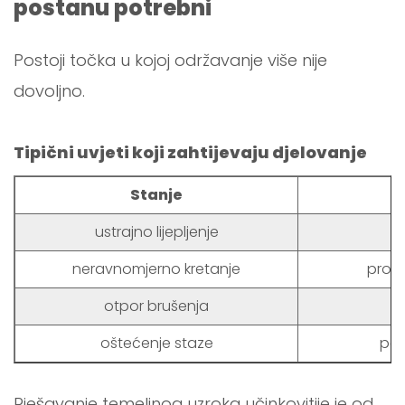
postanu potrebni
Postoji točka u kojoj održavanje više nije
dovoljno.
Tipični uvjeti koji zahtijevaju djelovanje
Stanje
ustrajno lijepljenje
neravnomjerno kretanje
provj
otpor brušenja
z
oštećenje staze
popr
Rješavanje temeljnog uzroka učinkovitije je od