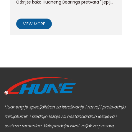
Otkrijte kako Huaneng Bearings pretvara "ljeplj...
VIEW MORE
Huaneng je specijaliziran za istraživanje i razvoj i proizvodnju
minijaturnih i srednjih ležajeva, nestandardnih ležajeva i
sustava remenica.
Veleprodajni klizni valjak za prozore
,