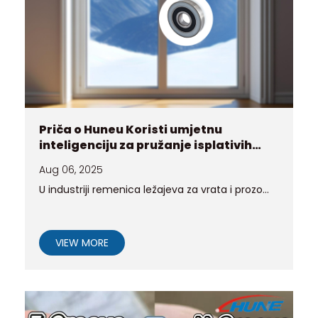
Priča o Huneu Koristi umjetnu
inteligenciju za pružanje isplativih
rješenja za remenice za kupce koji
Aug 06, 2025
osvajaju ekstremne klime?
U industriji remenica ležajeva za vrata i prozo...
VIEW MORE