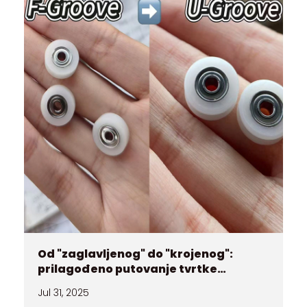
Od "zaglavljenog" do "krojenog":
prilagođeno putovanje tvrtke
Huaneng Bearings
Jul 31, 2025