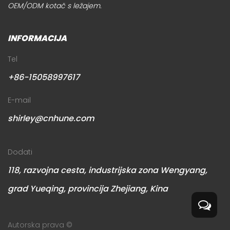
OEM/ODM kotač s ležajem
.
INFORMACIJA
Tel
+86-15058997617
E-mail
shirley@cnhune.com
Dodati
118, razvojna cesta, industrijska zona Wengyang,
grad Yueqing, provincija Zhejiang, Kina
Autorska prava ©