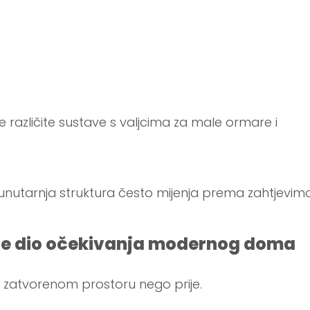
različite sustave s valjcima za male ormare i
se unutarnja struktura često mijenja prema zahtjevim
o je dio očekivanja modernog doma
u zatvorenom prostoru nego prije.