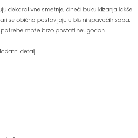
njuju dekorativne smetnje, čineći buku klizanja lakše
 se obično postavljaju u blizini spavaćih soba.
 upotrebe može brzo postati neugodan.
odatni detalj.