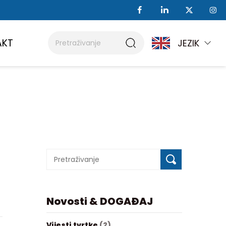
AKT
JEZIK
Novosti & DOGAĐAJ
Vijesti tvrtke
(2)