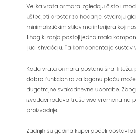
Velika vrata ormara izgledaju čisto i
uštedjeti prostor za hodanje, stvaraju gla
minimalističkim stilovima interijera koji n
tihog klizanja postoji jedna mala komp
ljudi shvaćaju. Ta komponenta je sustav v
Kada vrata ormara postanu šira ili teža, p
dobro funkcionira za laganu ploču može
dugotrajne svakodnevne uporabe. Zbog t
izvođači radova troše više vremena na pr
proizvodnje.
Zadnjih su godina kupci počeli postavljati d