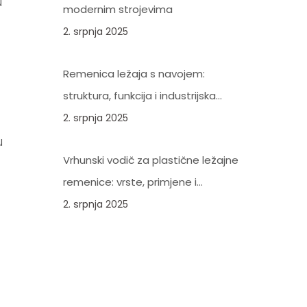
u
modernim strojevima
2. srpnja 2025
Remenica ležaja s navojem:
struktura, funkcija i industrijska
važnost
2. srpnja 2025
u
Vrhunski vodič za plastične ležajne
remenice: vrste, primjene i
prednosti
2. srpnja 2025