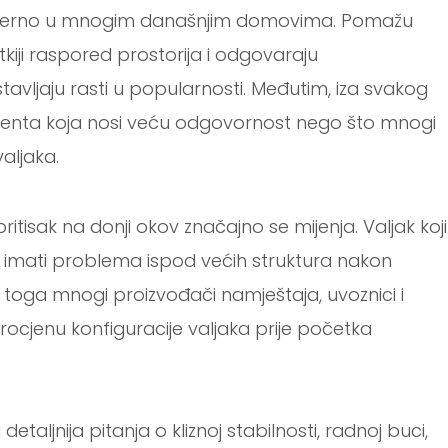
 moderno u mnogim današnjim domovima. Pomažu
tkiji raspored prostorija i odgovaraju
astavljaju rasti u popularnosti. Međutim, iza svakog
onenta koja nosi veću odgovornost nego što mnogi
aljaka.
ritisak na donji okov značajno se mijenja. Valjak koji
 imati problema ispod većih struktura nakon
oga mnogi proizvođači namještaja, uvoznici i
ocjenu konfiguracije valjaka prije početka
etaljnija pitanja o kliznoj stabilnosti, radnoj buci,