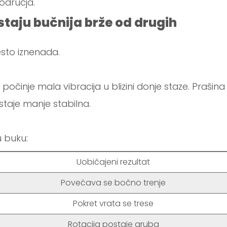
odručja.
taju bučnija brže od drugih
sto iznenada.
 počinje mala vibracija u blizini donje staze. Prašina
staje manje stabilna.
 buku:
Uobičajeni rezultat
Povećava se bočno trenje
Pokret vrata se trese
Rotacija postaje gruba