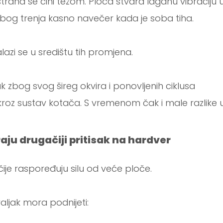
rana se čini težom. Ploča stvara laganu vibraciju 
 slabog trenja kasno navečer kada je soba tiha.
azi se u središtu tih promjena.
ak zbog svog šireg okvira i ponovljenih ciklusa
 kroz sustav kotača. S vremenom čak i male razlike 
aju drugačiji pritisak na hardver
e raspoređuju silu od veće ploče.
valjak mora podnijeti: