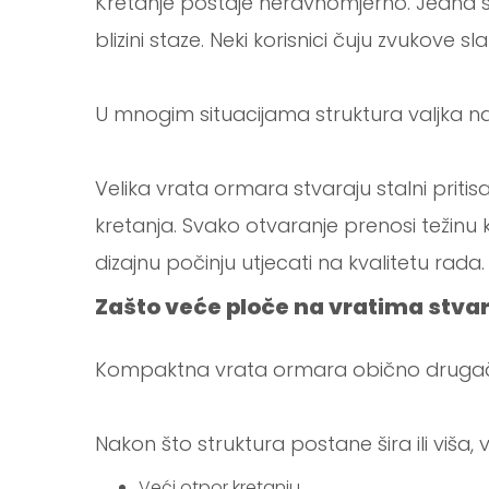
Kretanje postaje neravnomjerno. Jedna st
blizini staze. Neki korisnici čuju zvukove
U mnogim situacijama struktura valjka nal
Velika vrata ormara stvaraju stalni pritis
kretanja. Svako otvaranje prenosi težinu
dizajnu počinju utjecati na kvalitetu rada.
Zašto veće ploče na vratima stvar
Kompaktna vrata ormara obično drugačij
Nakon što struktura postane šira ili viša, 
Veći otpor kretanju