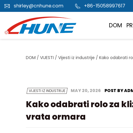
shirley@cnhune.com
+86-15058997617
DOM
P
DOM
/
VIJESTI
/
Vijesti iz industrije
/
Kako odabrati ro
MAY 20, 2026
POST BY AD
VIJESTI IZ INDUSTRIJE
Kako odabrati rolo za kl
vrata ormara