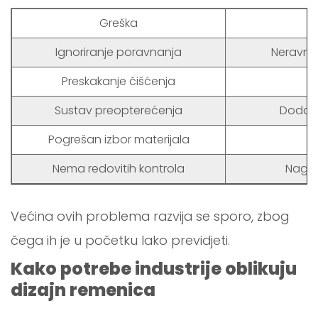
Greška
Ignoriranje poravnanja
Neravnom
Preskakanje čišćenja
Sustav preopterećenja
Dodatn
Pogrešan izbor materijala
Nema redovitih kontrola
Nagom
Većina ovih problema razvija se sporo, zbog
čega ih je u početku lako previdjeti.
Kako potrebe industrije oblikuju
dizajn remenica