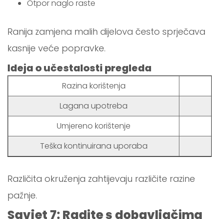
Otpor naglo raste
Ranija zamjena malih dijelova često sprječava
kasnije veće popravke.
Ideja o učestalosti pregleda
Razina korištenja
Lagana upotreba
P
Umjereno korištenje
R
Teška kontinuirana uporaba
Različita okruženja zahtijevaju različite razine
pažnje.
Savjet 7: Radite s dobavljačima