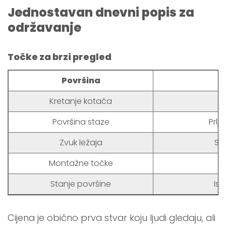
Jednostavan dnevni popis za
održavanje
Točke za brzi pregled
Površina
Kretanje kotača
Površina staze
Prlj
Zvuk ležaja
Sv
Montažne točke
Stanje površine
Ist
Cijena je obično prva stvar koju ljudi gledaju, ali