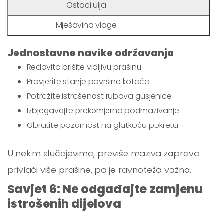
Ostaci ulja
P
Mješavina vlage
Jednostavne navike održavanja
Redovito brišite vidljivu prašinu
Provjerite stanje površine kotača
Potražite istrošenost rubova gusjenice
Izbjegavajte prekomjerno podmazivanje
Obratite pozornost na glatkoću pokreta
U nekim slučajevima, previše maziva zapravo
privlači više prašine, pa je ravnoteža važna.
Savjet 6: Ne odgađajte zamjenu
istrošenih dijelova