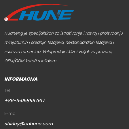
Huaneng je specijaliziran za istraživanje i razvoj i proizvodnju
minijaturnih i srednjih ležajeva, nestandardnih ležajeva i
sustava remenica.
Veleprodajni klizni valjak za prozore
,
OEM/ODM kotač s ležajem
.
INFORMACIJA
Tel
+86-15058997617
E-mail
shirley@cnhune.com