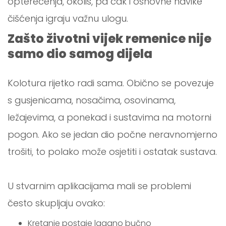
opterećenja, okoliš, pa čak i osnovne navike
čišćenja igraju važnu ulogu.
Zašto životni vijek remenice nije
samo dio samog dijela
Kolotura rijetko radi sama. Obično se povezuje
s gusjenicama, nosačima, osovinama,
ležajevima, a ponekad i sustavima na motorni
pogon. Ako se jedan dio počne neravnomjerno
trošiti, to polako može osjetiti i ostatak sustava.
U stvarnim aplikacijama mali se problemi
često skupljaju ovako:
Kretanje postaje lagano bučno