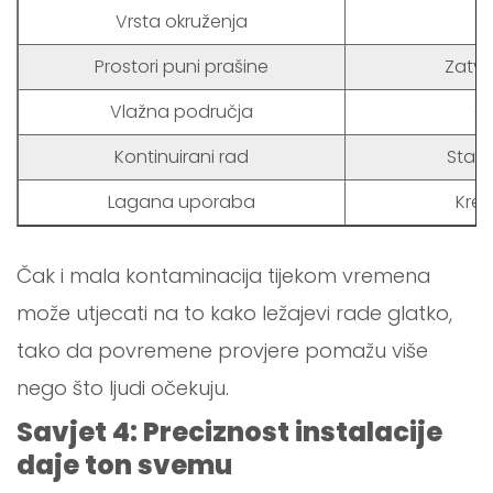
Vrsta okruženja
O
Prostori puni prašine
Zatvo
Vlažna područja
Ot
Kontinuirani rad
Stabi
Lagana uporaba
Kret
Čak i mala kontaminacija tijekom vremena
može utjecati na to kako ležajevi rade glatko,
tako da povremene provjere pomažu više
nego što ljudi očekuju.
Savjet 4: Preciznost instalacije
daje ton svemu