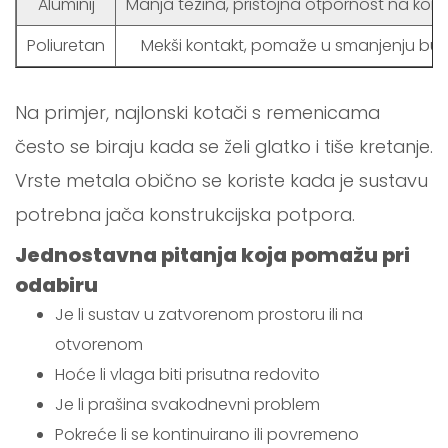
Aluminij
Manja težina, pristojna otpornost na koroz
Poliuretan
Mekši kontakt, pomaže u smanjenju bu
Na primjer, najlonski kotači s remenicama
često se biraju kada se želi glatko i tiše kretanje.
Vrste metala obično se koriste kada je sustavu
potrebna jača konstrukcijska potpora.
Jednostavna pitanja koja pomažu pri
odabiru
Je li sustav u zatvorenom prostoru ili na
otvorenom
Hoće li vlaga biti prisutna redovito
Je li prašina svakodnevni problem
Pokreće li se kontinuirano ili povremeno