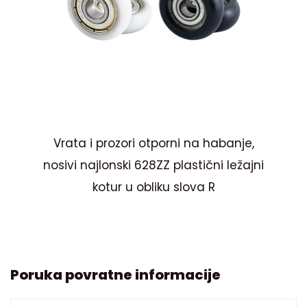
Z
Vrata i prozori otporni na habanje,
St
ljak
nosivi najlonski 628ZZ plastični ležajni
kotur u obliku slova R
Poruka povratne informacije