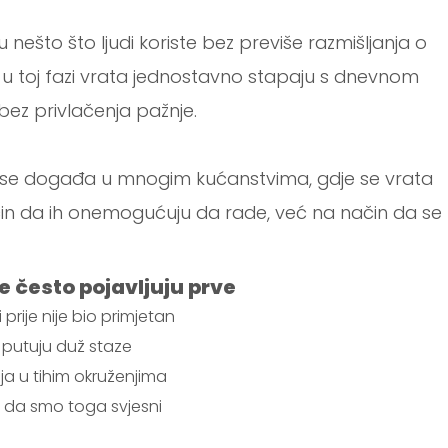
nešto što ljudi koriste bez previše razmišljanja o
 u toj fazi vrata jednostavno stapaju s dnevnom
bez privlačenja pažnje.
ji se događa u mnogim kućanstvima, gdje se vrata
čin da ih onemogućuju da rade, već na način da se
 često pojavljuju prve
prije nije bio primjetan
a putuju duž staze
ija u tihim okruženjima
 da smo toga svjesni