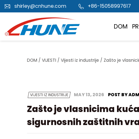
shirley@cnhune.com
+86-15058997617
DOM
P
DOM
/
VIJESTI
/
Vijesti iz industrije
/
Zašto je vlasnic
MAY 13, 2026
POST BY ADM
VIJESTI IZ INDUSTRIJE
Zašto je vlasnicima kuća 
sigurnosnih zaštitnih vr