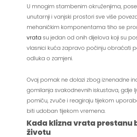
U mnogim stambenim okruženjima, pos
unutarnji i vanjski prostori sve više pove
mehaničkim komponentama tiho se promi
vrata
su jedan od onih dijelova koji su p
vlasnici kuća zapravo počinju obraćati po
odluka o zamjeni.
Ovaj pomak ne dolazi zbog iznenadne inov
gomilanja svakodnevnih iskustava, gdje ljud
pomiču, zvuče i reagiraju tijekom uporabe
biti udoban tijekom vremena.
Kada klizna vrata prestanu 
životu