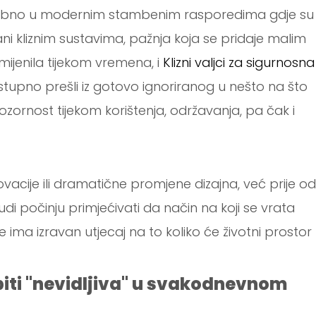
ebno u modernim stambenim rasporedima gdje su
zani kliznim sustavima, pažnja koja se pridaje malim
jenila tijekom vremena, i
Klizni valjci za sigurnosna
ostupno prešli iz gotovo ignoriranog u nešto na što
zornost tijekom korištenja, održavanja, pa čak i
acije ili dramatične promjene dizajna, već prije od
i počinju primjećivati ​​da način na koji se vrata
 ima izravan utjecaj na to koliko će životni prostor
biti "nevidljiva" u svakodnevnom