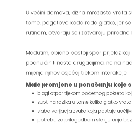
U većini domova, klizna mrežasta vrata su 
tome, pogotovo kada rade glatko, jer se
rutinom, otvaraju se i zatvaraju prirodno 
Međutim, obično postoji spor prijelaz ko
počnu činiti nešto drugačijima, ne na na
mijenja njihov osjećaj tijekom interakcije.
Male promjene u ponašanju koje se
blagi otpor tijekom početnog pokreta koji 
suptilna razlika u tome koliko glatko vrat
slaba varijacija zvuka koja postaje uočljiv
potreba za prilagodbom sile guranja bez