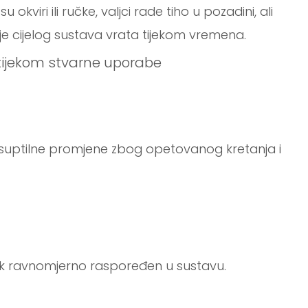
 okviri ili ručke, valjci rade tiho u pozadini, ali
je cijelog sustava vrata tijekom vremena.
i tijekom stvarne uporabe
u suptilne promjene zbog opetovanog kretanja i
 uvijek ravnomjerno raspoređen u sustavu.