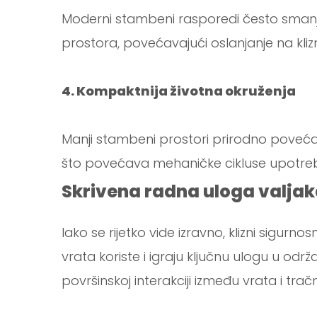
Moderni stambeni rasporedi često smanjuju
prostora, povećavajući oslanjanje na kliz
4. Kompaktnija životna okruženja
Manji stambeni prostori prirodno povećav
što povećava mehaničke cikluse upotre
Skrivena radna uloga valjak
Iako se rijetko vide izravno, klizni sigurnos
vrata koriste i igraju ključnu ulogu u održ
površinskoj interakciji između vrata i tračn