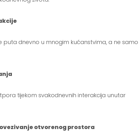
akcije
više puta dnevno u mnogim kućanstvima, a ne samo
anja
i otpora tijekom svakodnevnih interakcija unutar
u povezivanje otvorenog prostora