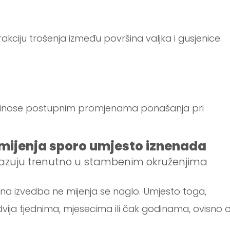
iju trošenja između površina valjka i gusjenice.
oprinose postupnim promjenama ponašanja pri
 mijenja sporo umjesto iznenada
otkazuju trenutno u stambenim okruženjima
izna izvedba ne mijenja se naglo. Umjesto toga,
vija tjednima, mjesecima ili čak godinama, ovisno 