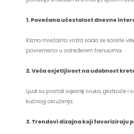
1. Povećana učestalost dnevne inter
Klizna mrežasta vrata sada se koriste 
povremeno u određenim trenucima.
2. Veća osjetljivost na udobnost kret
Ljudi su postali svjesniji zvuka, glatkoće 
kućnog okruženja.
3. Trendovi dizajna koji favoriziraj