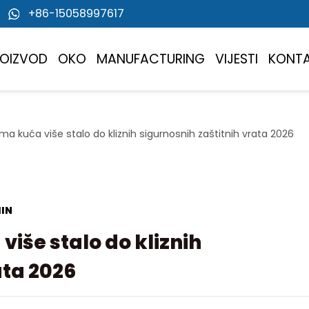
+86-15058997617
ROIZVOD
OKO
MANUFACTURING
VIJESTI
KONT
ima kuća više stalo do kliznih sigurnosnih zaštitnih vrata 2026
IN
više stalo do kliznih
ata 2026