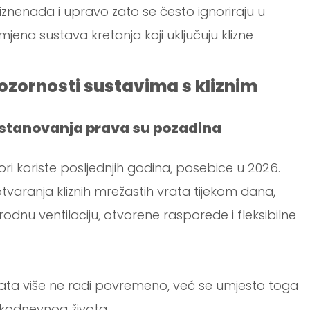
znenada i upravo zato se često ignoriraju u
mjena sustava kretanja koji uključuju klizne
ozornosti sustavima s kliznim
 stanovanja prava su pozadina
 koriste posljednjih godina, posebice u 2026.
otvaranja kliznih mrežastih vrata tijekom dana,
dnu ventilaciju, otvorene rasporede i fleksibilne
rata više ne radi povremeno, već se umjesto toga
akodnevnog života.