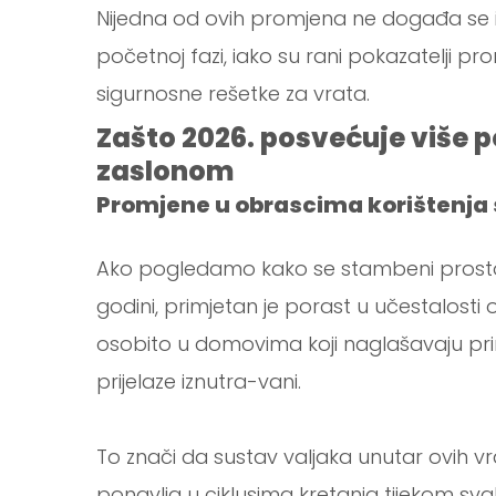
Nijedna od ovih promjena ne događa se i
početnoj fazi, iako su rani pokazatelji pro
sigurnosne rešetke za vrata.
Zašto 2026. posvećuje više p
zaslonom
Promjene u obrascima korištenja
Ako pogledamo kako se stambeni prostori
godini, primjetan je porast u učestalosti 
osobito u domovima koji naglašavaju priro
prijelaze iznutra-vani.
To znači da sustav valjaka unutar ovih v
ponavlja u ciklusima kretanja tijekom sv