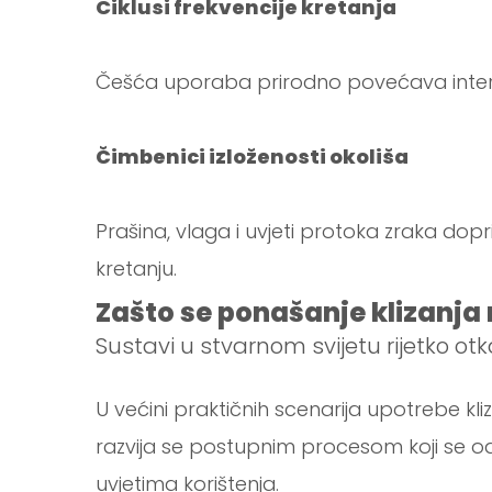
Ciklusi frekvencije kretanja
Češća uporaba prirodno povećava interakc
Čimbenici izloženosti okoliša
Prašina, vlaga i uvjeti protoka zraka d
kretanju.
Zašto se ponašanje klizanja
Sustavi u stvarnom svijetu rijetko 
U većini praktičnih scenarija upotrebe kl
razvija se postupnim procesom koji se od
uvjetima korištenja.