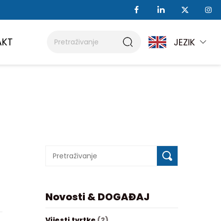
AKT
JEZIK
Novosti & DOGAĐAJ
Vijesti tvrtke
(2)