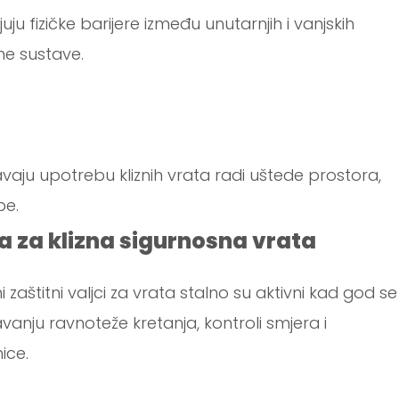
 fizičke barijere između unutarnjih i vanjskih
ne sustave.
aju upotrebu kliznih vrata radi uštede prostora,
be.
a za klizna sigurnosna vrata
ni zaštitni valjci za vrata stalno su aktivni kad god se
avanju ravnoteže kretanja, kontroli smjera i
ice.